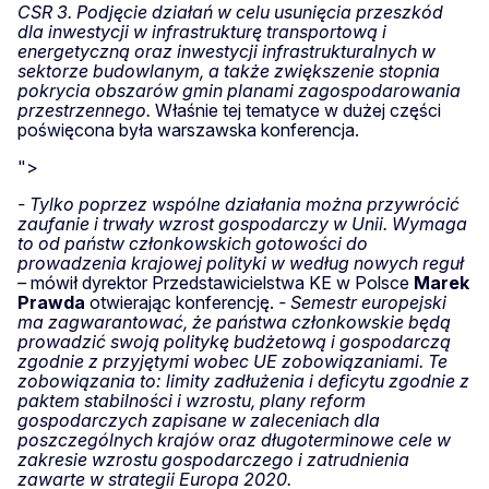
CSR 3. Podjęcie działań w celu usunięcia przeszkód
dla inwestycji w infrastrukturę transportową i
energetyczną oraz inwestycji infrastrukturalnych w
sektorze budowlanym, a także zwiększenie stopnia
pokrycia obszarów gmin planami zagospodarowania
przestrzennego.
Właśnie tej tematyce w dużej części
poświęcona była warszawska konferencja.
">
- Tylko poprzez wspólne działania można przywrócić
zaufanie i trwały wzrost gospodarczy w Unii. Wymaga
to od państw członkowskich gotowości do
prowadzenia krajowej polityki w według nowych reguł
–
mówił dyrektor Przedstawicielstwa KE w Polsce
Marek
Prawda
otwierając konferencję.
- Semestr europejski
ma zagwarantować, że państwa członkowskie będą
prowadzić swoją politykę budżetową i gospodarczą
zgodnie z przyjętymi wobec UE zobowiązaniami. Te
zobowiązania to: limity zadłużenia i deficytu zgodnie z
paktem stabilności i wzrostu, plany reform
gospodarczych zapisane w zaleceniach dla
poszczególnych krajów oraz długoterminowe cele w
zakresie wzrostu gospodarczego i zatrudnienia
zawarte w strategii Europa 2020.