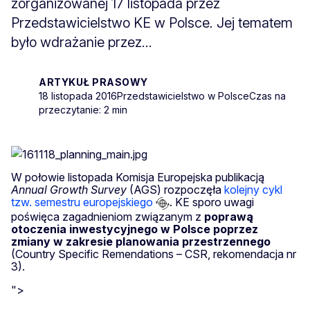
zorganizowanej 17 listopada przez
Przedstawicielstwo KE w Polsce. Jej tematem
było wdrażanie przez...
ARTYKUŁ PRASOWY
18 listopada 2016
Przedstawicielstwo w Polsce
Czas na
przeczytanie: 2 min
W połowie listopada Komisja Europejska publikacją
Annual Growth Survey
(AGS) rozpoczęła
kolejny cykl
tzw. semestru europejskiego
. KE sporo uwagi
poświęca zagadnieniom związanym z
poprawą
otoczenia inwestycyjnego w Polsce poprzez
zmiany w zakresie planowania przestrzennego
(Country Specific Remendations – CSR, rekomendacja nr
3).
">