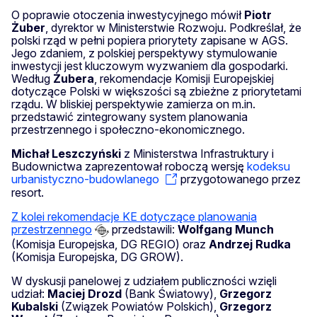
O poprawie otoczenia inwestycyjnego mówił
Piotr
Żuber
, dyrektor w Ministerstwie Rozwoju. Podkreślał, że
polski rząd w pełni popiera priorytety zapisane w AGS.
Jego zdaniem, z polskiej perspektywy stymulowanie
inwestycji jest kluczowym wyzwaniem dla gospodarki.
Według
Żubera
, rekomendacje Komisji Europejskiej
dotyczące Polski w większości są zbieżne z priorytetami
rządu. W bliskiej perspektywie zamierza on m.in.
przedstawić zintegrowany system planowania
przestrzennego i społeczno-ekonomicznego.
Michał Leszczyński
z Ministerstwa Infrastruktury i
Budownictwa zaprezentował roboczą wersję
kodeksu
urbanistyczno-budowlanego
przygotowanego przez
resort.
Z kolei rekomendacje KE dotyczące planowania
przestrzennego
przedstawili:
Wolfgang Munch
(Komisja Europejska, DG REGIO) oraz
Andrzej Rudka
(Komisja Europejska, DG GROW).
W dyskusji panelowej z udziałem publiczności wzięli
udział:
Maciej Drozd
(Bank Światowy),
Grzegorz
Kubalski
(Związek Powiatów Polskich),
Grzegorz