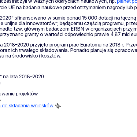
uczestniczyli w ważnych odkryciach naukowych, np.
planet 
cie UE na badania naukowe przed otrzymaniem nagrody lub po
2020” sfinansowano w sumie ponad 15 000 dotacji na łączną 
e unijne dla innowatorów”, będącemu częścią programu, prze
Ponadto tzw. głównym badaczom ERBN w organizacjach przyj
przyznano granty o wartości odpowiednio prawie 4,87 mld euro
 2018–2020 przyjęto program prac Euratomu na 2018 r. Prze
oraz ich trwałego składowania. Ponadto planuje się opraco
ywu na środowisko i kosztów.
” na lata 2018–2020
i
sowanie projektów
a do składania wniosków