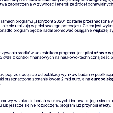
twa zaopatrzenia w żywność i energii ze źródeł odnawialnych
ramach programu „Horyzont 2020” zostanie przeznaczona w 
le nie realizują w pełni swojego potencjału. Celem jest wykorz
Ponadto program będzie nadal promować osiąganie większej sy
azywania środków uczestnikom programu jest
pilotażowe w
x ante
z kontroli finansowych na naukowo-techniczną treść p
ki poprzez odejście od publikacji wyników badań w publikacj
ki przeznaczona zostanie kwota 2 mld euro, a na
europejską
.
 ramowy w zakresie badań naukowych i innowacji: jego siedmi
u lub jeszcze się nie rozpoczęła, program już przynosi efekty.