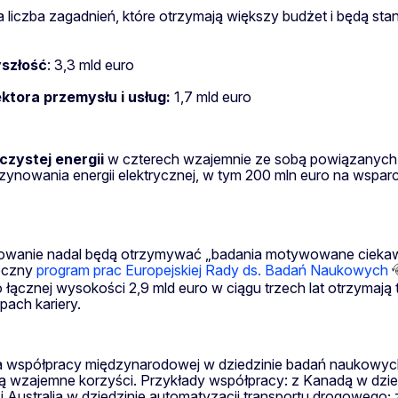
a liczba zagadnień, które otrzymają większy budżet i będą s
yszłość
: 3,3 mld euro
ektora przemysłu i usług:
1,7 mld euro
czystej energii
w czterech wzajemnie ze sobą powiązanych 
azynowania energii elektrycznej, w tym 200 mln euro na wspar
owanie nadal będą otrzymywać „badania motywowane ciekaw
roczny
program prac Europejskiej Rady ds. Badań Naukowych
cznej wysokości 2,9 mld euro w ciągu trzech lat otrzymają t
pach kariery.
 współpracy międzynarodowej w dziedzinie badań naukowych 
ą wzajemne korzyści. Przykłady współpracy: z Kanadą w dzi
 Australią w dziedzinie automatyzacji transportu drogowego;