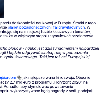
parciu doskonałości naukowej w Europie. Środki z tego
rycie
planet pozasłonecznych
i
fal grawitacyjnych
. W
trując się na mniejszej liczbie kluczowych tematów,
” ma także w większym stopniu stymulować przełomowe
cucha bloków - nauka jest dziś fundamentem najbardziej
ii i będzie odgrywać istotną rolę w pobudzaniu
i rynku światowego. Taki jest też cel Europejskiej
iębiorcom
jak najlepsze warunki rozwoju. Obecnie
aczy 2,7 mld euro z programu „Horyzont 2020” na
ści. Ponadto, aby stymulować powstawanie
pniu wykorzystywane będą nagrody z serii „podejmij