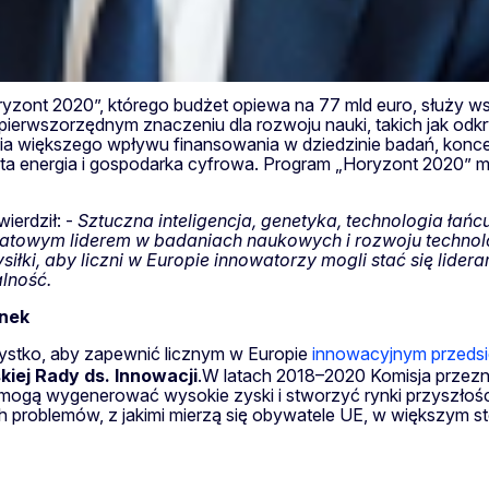
zont 2020”, którego budżet opiewa na 77 mld euro, służy ws
ierwszorzędnym znaczeniu dla rozwoju nauki, takich jak odk
nia większego wpływu finansowania w dziedzinie badań, koncen
zysta energia i gospodarka cyfrowa. Program „Horyzont 2020
wierdził: -
Sztuczna inteligencja, genetyka, technologia łań
atowym liderem w badaniach naukowych i rozwoju technolog
i, aby liczni w Europie innowatorzy mogli stać się lideram
alność.
ynek
zystko, aby zapewnić licznym w Europie
innowacyjnym przeds
kiej Rady ds. Innowacji
.W latach 2018–2020 Komisja przezn
e mogą wygenerować wysokie zyski i stworzyć rynki przyszło
roblemów, z jakimi mierzą się obywatele UE, w większym sto