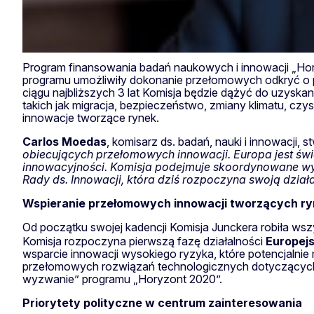
Program finansowania badań naukowych i innowacji „Hory
programu umożliwiły dokonanie przełomowych odkryć o p
ciągu najbliższych 3 lat Komisja będzie dążyć do uzyska
takich jak migracja, bezpieczeństwo, zmiany klimatu, c
innowacje tworzące rynek.
Carlos
Moedas
, komisarz ds. badań, nauki i innowacji, st
obiecujących przełomowych innowacji. Europa jest świ
innowacyjności. Komisja podejmuje skoordynowane wysiłk
Rady ds. Innowacji, która dziś rozpoczyna swoją dział
Wspieranie przełomowych innowacji tworzących r
Od początku swojej kadencji Komisja Junckera robiła ws
Komisja rozpoczyna pierwszą fazę działalności
Europejs
wsparcie innowacji wysokiego ryzyka, które potencjalni
przełomowych rozwiązań technologicznych dotyczących p
wyzwanie” programu „Horyzont 2020”.
Priorytety polityczne w centrum zainteresowania