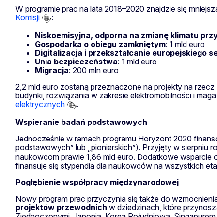
W programie prac na lata 2018–2020 znajdzie się mniejsz
Komisji
:
Niskoemisyjna, odporna na zmianę klimatu prz
Gospodarka o obiegu zamkniętym
: 1 mld euro
Digitalizacja i przekształcanie europejskiego s
Unia bezpieczeństwa
: 1 mld euro
Migracja
: 200 mln euro
2,2 mld euro zostaną przeznaczone na projekty na rzecz
budynki, rozwiązania w zakresie elektromobilności i mag
elektrycznych
.
Wspieranie badań podstawowych
Jednocześnie w ramach programu Horyzont 2020 finans
podstawowych” lub „pionierskich”). Przyjęty w sierpniu 
naukowcom prawie 1,86 mld euro. Dodatkowe wsparcie o łą
finansuje się stypendia dla naukowców na wszystkich eta
Pogłębienie współpracy międzynarodowej
Nowy program prac przyczynia się także do wzmocnienia
projektów przewodnich
w dziedzinach, które przynosz
Zjednoczonymi, Japonią, Koreą Południową, Singapurem i