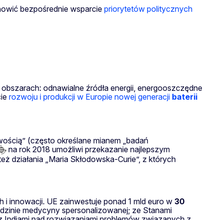
tanowić bezpośrednie wsparcie
priorytetów politycznych
obszarach: odnawialne źródła energii, energooszczędne
cie
rozwoju i produkcji w Europie nowej generacji
baterii
ością” (często określane mianem „badań
na rok 2018 umożliwi przekazanie najlepszym
eż działania „Maria Skłodowska-Curie”, z których
i innowacji. UE zainwestuje ponad 1 mld euro w
30
edzinie medycyny spersonalizowanej; ze Stanami
 z Indiami nad rozwiązaniami problemów związanych z