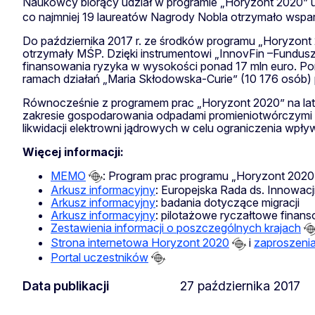
Naukowcy biorący udział w programie „Horyzont 2020” 
co najmniej 19 laureatów Nagrody Nobla otrzymało wspar
Do października 2017 r. ze środków programu „Horyzont 
otrzymały MŚP. Dzięki instrumentowi „InnovFin –Fundusz
finansowania ryzyka w wysokości ponad 17 mln euro. 
ramach działań „Maria Skłodowska-Curie” (10 176 osób) 
Równocześnie z programem prac „Horyzont 2020” na lata
zakresie gospodarowania odpadami promieniotwórczymi 
likwidacji elektrowni jądrowych w celu ograniczenia wpł
Więcej informacji:
MEMO
: Program prac programu „Horyzont 2020
Arkusz informacyjny
: Europejska Rada ds. Innowacj
Arkusz informacyjny
: badania dotyczące migracji
Arkusz informacyjny
: pilotażowe ryczałtowe finan
Zestawienia informacji o poszczególnych krajach
Strona internetowa Horyzont 2020
i
zaproszeni
Portal uczestników
Data publikacji
27 października 2017