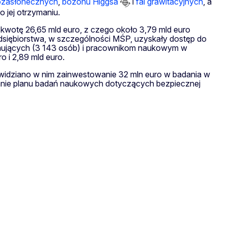
pozasłonecznych
,
bozonu Higgsa
i
fal grawitacyjnych
, a
 jej otrzymaniu.
kwotę 26,65 mld euro, z czego około 3,79 mld euro
dsiębiorstwa, w szczególności MŚP, uzyskały dostęp do
mujących (3 143 osób) i pracownikom naukowym w
 i 2,89 mld euro.
widziano w nim zainwestowanie 32 mln euro w badania w
wanie planu badań naukowych dotyczących bezpiecznej