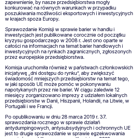
zapewnienie, by nasze przedsiębiorstwa mogły
konkurować na równych warunkach w przypadku
poszukiwania możliwości eksportowych i inwestycyjnych
w krajach spoza Europy.
Sprawozdanie Komisji w sprawie barier w handlu i
inwestycjach jest publikowane corocznie od początku
kryzysu gospodarczego w 2008 r. Jest ono oparte w
całości na informacjach na temat barier handlowych i
inwestycyjnych na rynkach zagranicznych, zgłoszonych
przez europejskie przedsiębiorstwa.
Komisja uruchomiła również w państwach członkowskich
inicjatywę „dni dostępu do rynku”, aby zwiększyć
świadomość mniejszych przedsiębiorstw na temat tego,
w jaki sposób UE może pomóc w pokonywaniu
napotykanych przez nie barier. W ciągu zaledwie 12
miesięcy zorganizowano imprezy z udziałem lokalnych
przedsiębiorstw w Danii, Hiszpanii, Holandii, na Litwie, w
Portugalii i we Francji.
Po opublikowaniu w dniu 28 marca 2019 r. 37.
sprawozdania rocznego w sprawie działań
antydumpingowych, antysubsydyjnych i ochronnych UE
jest to drugie sprawozdanie w sprawie egzekwowania