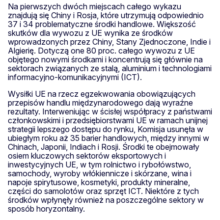
Na pierwszych dwóch miejscach całego wykazu
znajdują się Chiny i Rosja, które utrzymują odpowiednio
37 i 34 problematyczne środki handlowe. Większość
skutków dla wywozu z UE wynika ze środków
wprowadzonych przez Chiny, Stany Zjednoczone, Indie i
Algierię. Dotyczą one 80 proc. całego wywozu z UE
objętego nowymi środkami i koncentrują się głównie na
sektorach związanych ze stalą, aluminium i technologiami
informacyjno-komunikacyjnymi (ICT).
Wysiłki UE na rzecz egzekwowania obowiązujących
przepisów handlu międzynarodowego dają wyraźne
rezultaty. Interweniując w ścisłej współpracy z państwami
członkowskimi i przedsiębiorstwami UE w ramach unijnej
strategii lepszego dostępu do rynku, Komisja usunęła w
ubiegłym roku aż 35 barier handlowych, między innymi w
Chinach, Japonii, Indiach i Rosji. Środki te obejmowały
osiem kluczowych sektorów eksportowych i
inwestycyjnych UE, w tym rolnictwo i rybołówstwo,
samochody, wyroby włókiennicze i skórzane, wina i
napoje spirytusowe, kosmetyki, produkty mineralne,
części do samolotów oraz sprzęt ICT. Niektóre z tych
środków wpłynęły również na poszczególne sektory w
sposób horyzontalny.