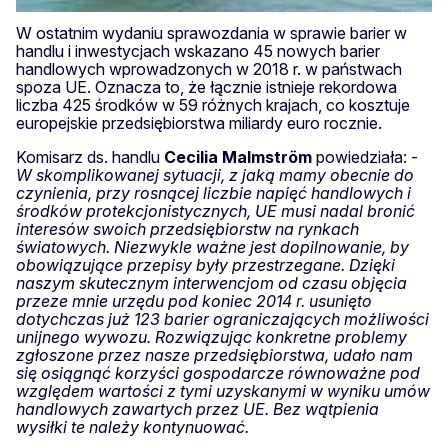
W ostatnim wydaniu sprawozdania w sprawie barier w
handlu i inwestycjach wskazano 45 nowych barier
handlowych wprowadzonych w 2018 r. w państwach
spoza UE. Oznacza to, że łącznie istnieje rekordowa
liczba 425 środków w 59 różnych krajach, co kosztuje
europejskie przedsiębiorstwa miliardy euro rocznie.
Komisarz ds. handlu
Cecilia
Malmström
powiedziała: -
W skomplikowanej sytuacji, z jaką mamy obecnie do
czynienia, przy rosnącej liczbie napięć handlowych i
środków protekcjonistycznych, UE musi nadal bronić
interesów swoich przedsiębiorstw na rynkach
światowych. Niezwykle ważne jest dopilnowanie, by
obowiązujące przepisy były przestrzegane. Dzięki
naszym skutecznym interwencjom od czasu objęcia
przeze mnie urzędu pod koniec 2014 r. usunięto
dotychczas już 123 barier ograniczających możliwości
unijnego wywozu. Rozwiązując konkretne problemy
zgłoszone przez nasze przedsiębiorstwa, udało nam
się osiągnąć korzyści gospodarcze równoważne pod
względem wartości z tymi uzyskanymi w wyniku umów
handlowych zawartych przez UE. Bez wątpienia
wysiłki te należy kontynuować.