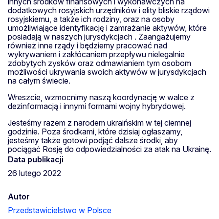
innych środków finansowych i wykonawczych na
dodatkowych rosyjskich urzędników i elity bliskie rządowi
rosyjskiemu, a także ich rodziny, oraz na osoby
umożliwiające identyfikację i zamrażanie aktywów, które
posiadają w naszych jurysdykcjach . Zaangażujemy
również inne rządy i będziemy pracować nad
wykrywaniem i zakłócaniem przepływu nielegalnie
zdobytych zysków oraz odmawianiem tym osobom
możliwości ukrywania swoich aktywów w jurysdykcjach
na całym świecie.
Wreszcie, wzmocnimy naszą koordynację w walce z
dezinformacją i innymi formami wojny hybrydowej.
Jesteśmy razem z narodem ukraińskim w tej ciemnej
godzinie. Poza środkami, które dzisiaj ogłaszamy,
jesteśmy także gotowi podjąć dalsze środki, aby
pociągać Rosję do odpowiedzialności za atak na Ukrainę.
Data publikacji
26 lutego 2022
Autor
Przedstawicielstwo w Polsce