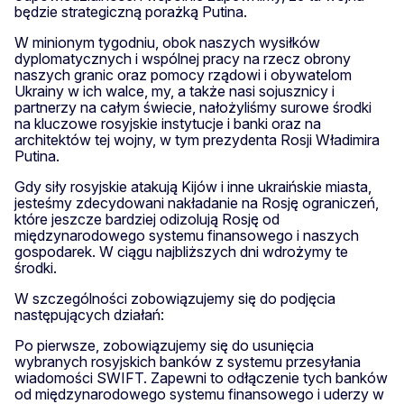
będzie strategiczną porażką Putina.
W minionym tygodniu, obok naszych wysiłków
dyplomatycznych i wspólnej pracy na rzecz obrony
naszych granic oraz pomocy rządowi i obywatelom
Ukrainy w ich walce, my, a także nasi sojusznicy i
partnerzy na całym świecie, nałożyliśmy surowe środki
na kluczowe rosyjskie instytucje i banki oraz na
architektów tej wojny, w tym prezydenta Rosji Władimira
Putina.
Gdy siły rosyjskie atakują Kijów i inne ukraińskie miasta,
jesteśmy zdecydowani nakładanie na Rosję ograniczeń,
które jeszcze bardziej odizolują Rosję od
międzynarodowego systemu finansowego i naszych
gospodarek. W ciągu najbliższych dni wdrożymy te
środki.
W szczególności zobowiązujemy się do podjęcia
następujących działań:
Po pierwsze, zobowiązujemy się do usunięcia
wybranych rosyjskich banków z systemu przesyłania
wiadomości SWIFT. Zapewni to odłączenie tych banków
od międzynarodowego systemu finansowego i uderzy w