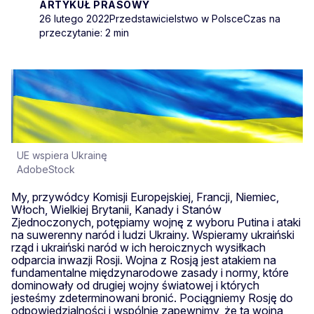
ARTYKUŁ PRASOWY
26 lutego 2022
Przedstawicielstwo w Polsce
Czas na
przeczytanie: 2 min
UE wspiera Ukrainę
AdobeStock
My, przywódcy Komisji Europejskiej, Francji, Niemiec,
Włoch, Wielkiej Brytanii, Kanady i Stanów
Zjednoczonych, potępiamy wojnę z wyboru Putina i ataki
na suwerenny naród i ludzi Ukrainy. Wspieramy ukraiński
rząd i ukraiński naród w ich heroicznych wysiłkach
odparcia inwazji Rosji. Wojna z Rosją jest atakiem na
fundamentalne międzynarodowe zasady i normy, które
dominowały od drugiej wojny światowej i których
jesteśmy zdeterminowani bronić. Pociągniemy Rosję do
odpowiedzialności i wspólnie zapewnimy, że ta wojna