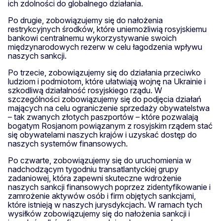
ich zdolności do globalnego działania.
Po drugie, zobowiązujemy się do nałożenia
restrykcyjnych środków, które uniemożliwią rosyjskiemu
bankowi centralnemu wykorzystywanie swoich
międzynarodowych rezerw w celu łagodzenia wpływu
naszych sankcji.
Po trzecie, zobowiązujemy się do działania przeciwko
ludziom i podmiotom, które ułatwiają wojnę na Ukrainie i
szkodliwą działalność rosyjskiego rządu. W
szczególności zobowiązujemy się do podjęcia działań
mających na celu ograniczenie sprzedaży obywatelstwa
– tak zwanych złotych paszportów – które pozwalają
bogatym Rosjanom powiązanym z rosyjskim rządem stać
się obywatelami naszych krajów i uzyskać dostęp do
naszych systemów finansowych.
Po czwarte, zobowiązujemy się do uruchomienia w
nadchodzącym tygodniu transatlantyckiej grupy
zadaniowej, która zapewni skuteczne wdrożenie
naszych sankcji finansowych poprzez zidentyfikowanie i
zamrożenie aktywów osób i firm objętych sankcjami,
które istnieją w naszych jurysdykcjach. W ramach tych
wysiłków zobowiązujemy się do nałożenia sankcji i