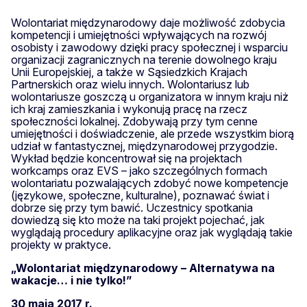
Wolontariat międzynarodowy daje możliwość zdobycia
kompetencji i umiejętności wpływających na rozwój
osobisty i zawodowy dzięki pracy społecznej i wsparciu
organizacji zagranicznych na terenie dowolnego kraju
Unii Europejskiej, a także w Sąsiedzkich Krajach
Partnerskich oraz wielu innych. Wolontariusz lub
wolontariusze goszczą u organizatora w innym kraju niż
ich kraj zamieszkania i wykonują pracę na rzecz
społeczności lokalnej. Zdobywają przy tym cenne
umiejętności i doświadczenie, ale przede wszystkim biorą
udział w fantastycznej, międzynarodowej przygodzie.
Wykład będzie koncentrował się na projektach
workcamps oraz EVS – jako szczególnych formach
wolontariatu pozwalających zdobyć nowe kompetencje
(językowe, społeczne, kulturalne), poznawać świat i
dobrze się przy tym bawić. Uczestnicy spotkania
dowiedzą się kto może na taki projekt pojechać, jak
wyglądają procedury aplikacyjne oraz jak wyglądają takie
projekty w praktyce.
„Wolontariat międzynarodowy – Alternatywa na
wakacje… i nie tylko!”
30 maja 2017 r.