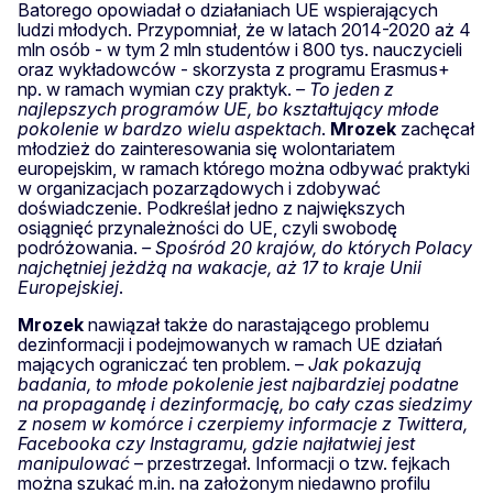
Batorego opowiadał o działaniach UE wspierających
ludzi młodych. Przypomniał, że w latach 2014-2020 aż 4
mln osób - w tym 2 mln studentów i 800 tys. nauczycieli
oraz wykładowców - skorzysta z programu Erasmus+
np. w ramach wymian czy praktyk.
– To jeden z
najlepszych programów UE, bo kształtujący młode
pokolenie w bardzo wielu aspektach
.
Mrozek
zachęcał
młodzież do zainteresowania się wolontariatem
europejskim, w ramach którego można odbywać praktyki
w organizacjach pozarządowych i zdobywać
doświadczenie. Podkreślał jedno z największych
osiągnięć przynależności do UE, czyli swobodę
podróżowania.
– Spośród 20 krajów, do których Polacy
najchętniej jeżdżą na wakacje, aż 17 to kraje Unii
Europejskiej
.
Mrozek
nawiązał także do narastającego problemu
dezinformacji i podejmowanych w ramach UE działań
mających ograniczać ten problem. –
Jak pokazują
badania, to młode pokolenie jest najbardziej podatne
na propagandę i dezinformację, bo cały czas siedzimy
z nosem w komórce i czerpiemy informacje z Twittera,
Facebooka czy Instagramu, gdzie najłatwiej jest
manipulować
– przestrzegał. Informacji o tzw. fejkach
można szukać m.in. na założonym niedawno profilu