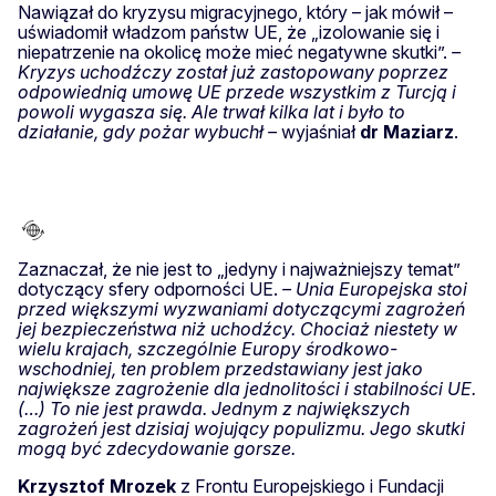
Nawiązał do kryzysu migracyjnego, który – jak mówił –
uświadomił władzom państw UE, że „izolowanie się i
niepatrzenie na okolicę może mieć negatywne skutki”.
–
Kryzys uchodźczy został już zastopowany poprzez
odpowiednią umowę UE przede wszystkim z Turcją i
powoli wygasza się. Ale trwał kilka lat i było to
działanie, gdy pożar wybuchł –
wyjaśniał
dr Maziarz
.
Zaznaczał, że nie jest to „jedyny i najważniejszy temat”
dotyczący sfery odporności UE.
– Unia Europejska stoi
przed większymi wyzwaniami dotyczącymi zagrożeń
jej bezpieczeństwa niż uchodźcy. Chociaż niestety w
wielu krajach, szczególnie Europy środkowo-
wschodniej, ten problem przedstawiany jest jako
największe zagrożenie dla jednolitości i stabilności UE.
(…) To nie jest prawda. Jednym z największych
zagrożeń jest dzisiaj wojujący populizmu. Jego skutki
mogą być zdecydowanie gorsze.
Krzysztof Mrozek
z Frontu Europejskiego i Fundacji