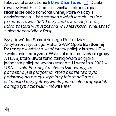
fakeyou.pl oraz stronie
EU vs Disinfo.eu
. Działa
również East StratCom - niewielka, zatrudniająca
kilkanaście osób komórka unijna, która walczy z
dezinformacją.
- W ostatnich dwóch latach ludzie ci
przeanalizowali 3800 przypadków dezinformacji,
która została wypuszczona w 18 językach. Większość
z nich pochodziła z Rosji
.
Były dowódca Samodzielnego Pododdziału
Antyterrorystycznego Policji SPAP Opole
Bartłomiej
Pater
opowiedział o współpracy policji z krajów UE w
zwalczaniu terroryzmu. Wskazał m.in. na działania grupy
ATLAS, której utworzenie zainicjowała belgijska
jednostka policji po wydarzeniach z 11 września 2001 w
USA.
– Unia Europejska stwierdziła wtedy, że
potrzebna jest platforma, która będzie tworzyła
podstawę do pracy i wymiany informacji oraz
szkolenia i przygotowywania jednostek europejskich
do tego typu zjawisk
– mówił Pater.