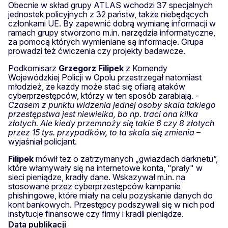
Obecnie w skład grupy ATLAS wchodzi 37 specjalnych
jednostek policyjnych z 32 państw, także niebędących
członkami UE. By zapewnić dobrą wymianę informacji w
ramach grupy stworzono m.in. narzędzia informatyczne,
za pomocą których wymieniane są informacje. Grupa
prowadzi też ćwiczenia czy projekty badawcze.
Podkomisarz
Grzegorz Filipek
z Komendy
Wojewódzkiej Policji w Opolu przestrzegał natomiast
młodzież, że każdy może stać się ofiarą ataków
cyberprzestępców, którzy w ten sposób zarabiają. -
Czasem z punktu widzenia jednej osoby skala takiego
przestępstwa jest niewielka, bo np. traci ona kilka
złotych. Ale kiedy przemnoży się takie 6 czy 8 złotych
przez 15 tys. przypadków, to ta skala się zmienia –
wyjaśniał policjant.
Filipek
mówił też o zatrzymanych „gwiazdach darknetu”,
które włamywały się na internetowe konta, "prały" w
sieci pieniądze, kradły dane. Wskazywał m.in. na
stosowane przez cyberprzestępców kampanie
phishingowe, które miały na celu pozyskanie danych do
kont bankowych. Przestępcy podszywali się w nich pod
instytucje finansowe czy firmy i kradli pieniądze.
Data publikacji