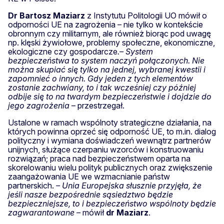
Dr Bartosz Maziarz
z Instytutu Politologii UO mówił o
odporności UE na zagrożenia – nie tylko w kontekście
obronnym czy militarnym, ale również biorąc pod uwagę
np. klęski żywiołowe, problemy społeczne, ekonomiczne,
ekologiczne czy gospodarcze
.– System
bezpieczeństwa to system naczyń połączonych. Nie
można skupiać się tylko na jednej, wybranej kwestii i
zapomnieć o innych. Gdy jeden z tych elementów
zostanie zachwiany, to i tak wcześniej czy później
odbije się to na twardym bezpieczeństwie i dojdzie do
jego zagrożenia
– przestrzegał.
Ustalone w ramach wspólnoty strategiczne działania, na
których powinna oprzeć się odporność UE, to m.in. dialog
polityczny i wymiana doświadczeń wewnątrz partnerów
unijnych, służące czerpaniu wzorców i konstruowaniu
rozwiązań; praca nad bezpieczeństwem oparta na
skorelowaniu wielu polityk publicznych oraz zwiększenie
zaangażowania UE we wzmacnianie państw
partnerskich.
– Unia Europejska słusznie przyjęła, że
jeśli nasze bezpośrednie sąsiedztwo będzie
bezpieczniejsze, to i bezpieczeństwo wspólnoty będzie
zagwarantowane
– mówił
dr Maziarz
.