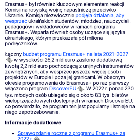
Erasmus+ był również kluczowym elementem reakcji
Komisji na rosyjską wojnę napastniczą przeciwko
Ukrainie. Komisja niezwłocznie
podjęła działania, aby
wesprzeć
ukraińskich studentów, młodzież, nauczycieli,
pedagogów i wykładowców w ramach programu
Erasmus+. Wsparła również osoby uczące się języka
ukraińskiego, którym przekazała pół miliona
podręczników.
Łączny
budżet programu Erasmus+ na lata 2021–2027
w wysokości 26,2 mld euro zasilono dodatkową
kwotą 2,2 mld euro pochodzącą z unijnych instrumentów
zewnętrznych, aby wesprzeć jeszcze więcej osób i
projektów w Europie i poza jej granicami. W obecnym
okresie programowania do Erasmusa+ po raz pierwszy
włączono program
DiscoverEU
. W 2022 r. ponad 230
tys. młodych osób ubiegało się o około 83 tys. biletów
wieloprzejazdowych dostępnych w ramach DiscoverEU,
co potwierdziło, że program ten jest popularny i istnieje na
niego zapotrzebowanie.
Informacje dodatkowe
Sprawozdanie roczne z programu Erasmus+ za
2022 r.