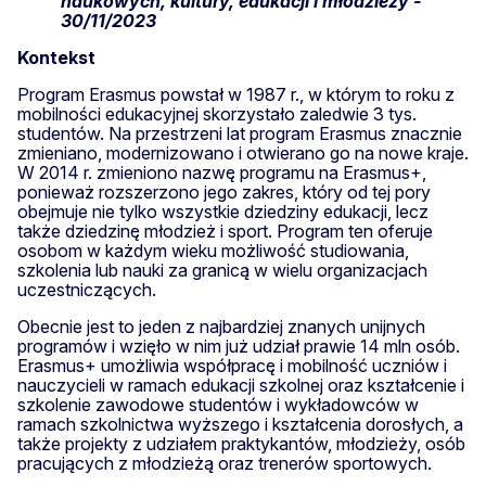
naukowych, kultury, edukacji i młodzieży -
30/11/2023
Kontekst
Program Erasmus powstał w 1987 r., w którym to roku z
mobilności edukacyjnej skorzystało zaledwie 3 tys.
studentów. Na przestrzeni lat program Erasmus znacznie
zmieniano, modernizowano i otwierano go na nowe kraje.
W 2014 r. zmieniono nazwę programu na Erasmus+,
ponieważ rozszerzono jego zakres, który od tej pory
obejmuje nie tylko wszystkie dziedziny edukacji, lecz
także dziedzinę młodzież i sport. Program ten oferuje
osobom w każdym wieku możliwość studiowania,
szkolenia lub nauki za granicą w wielu organizacjach
uczestniczących.
Obecnie jest to jeden z najbardziej znanych unijnych
programów i wzięło w nim już udział prawie 14 mln osób.
Erasmus+ umożliwia współpracę i mobilność uczniów i
nauczycieli w ramach edukacji szkolnej oraz kształcenie i
szkolenie zawodowe studentów i wykładowców w
ramach szkolnictwa wyższego i kształcenia dorosłych, a
także projekty z udziałem praktykantów, młodzieży, osób
pracujących z młodzieżą oraz trenerów sportowych.