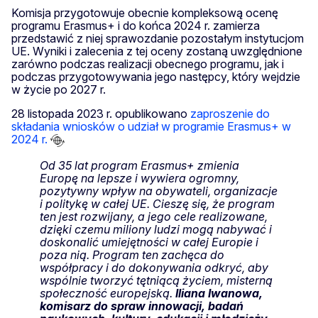
Komisja przygotowuje obecnie kompleksową ocenę
programu Erasmus+ i do końca 2024 r. zamierza
przedstawić z niej sprawozdanie pozostałym instytucjom
UE. Wyniki i zalecenia z tej oceny zostaną uwzględnione
zarówno podczas realizacji obecnego programu, jak i
podczas przygotowywania jego następcy, który wejdzie
w życie po 2027 r.
28 listopada 2023 r. opublikowano
zaproszenie do
składania wniosków o udział w programie Erasmus+ w
2024 r.
Od 35 lat program Erasmus+ zmienia
Europę na lepsze i wywiera ogromny,
pozytywny wpływ na obywateli, organizacje
i politykę w całej UE. Cieszę się, że program
ten jest rozwijany, a jego cele realizowane,
dzięki czemu miliony ludzi mogą nabywać i
doskonalić umiejętności w całej Europie i
poza nią. Program ten zachęca do
współpracy i do dokonywania odkryć, aby
wspólnie tworzyć tętniącą życiem, misterną
społeczność europejską.
Iliana Iwanowa,
komisarz do spraw innowacji, badań