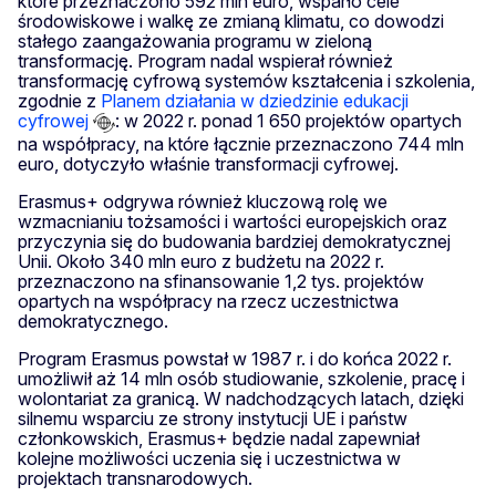
które przeznaczono 592 mln euro, wsparło cele
środowiskowe i walkę ze zmianą klimatu, co dowodzi
stałego zaangażowania programu w zieloną
transformację. Program nadal wspierał również
transformację cyfrową systemów kształcenia i szkolenia,
zgodnie z
Planem działania w dziedzinie edukacji
cyfrowej
: w 2022 r. ponad 1 650 projektów opartych
na współpracy, na które łącznie przeznaczono 744 mln
euro, dotyczyło właśnie transformacji cyfrowej.
Erasmus+ odgrywa również kluczową rolę we
wzmacnianiu tożsamości i wartości europejskich oraz
przyczynia się do budowania bardziej demokratycznej
Unii. Około 340 mln euro z budżetu na 2022 r.
przeznaczono na sfinansowanie 1,2 tys. projektów
opartych na współpracy na rzecz uczestnictwa
demokratycznego.
Program Erasmus powstał w 1987 r. i do końca 2022 r.
umożliwił aż 14 mln osób studiowanie, szkolenie, pracę i
wolontariat za granicą. W nadchodzących latach, dzięki
silnemu wsparciu ze strony instytucji UE i państw
członkowskich, Erasmus+ będzie nadal zapewniał
kolejne możliwości uczenia się i uczestnictwa w
projektach transnarodowych.