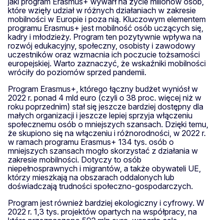
jaki program Erasmus+ wywarł na życie milionów osób,
które wzięły udział w różnych działaniach w zakresie
mobilności w Europie i poza nią. Kluczowym elementem
programu Erasmus+ jest mobilność osób uczących się,
kadry i młodzieży. Program ten pozytywnie wpływa na
rozwój edukacyjny, społeczny, osobisty i zawodowy
uczestników oraz wzmacnia ich poczucie tożsamości
europejskiej. Warto zaznaczyć, że wskaźniki mobilności
wróciły do poziomów sprzed pandemii.
Program Erasmus+, którego łączny budżet wyniósł w
2022 r. ponad 4 mld euro (czyli o 38 proc. więcej niż w
roku poprzednim) stał się jeszcze bardziej dostępny dla
małych organizacji i jeszcze lepiej sprzyja włączeniu
społecznemu osób o mniejszych szansach. Dzięki temu,
że skupiono się na włączeniu i różnorodności, w 2022 r.
w ramach programu Erasmus+ 134 tys. osób o
mniejszych szansach mogło skorzystać z działania w
zakresie mobilności. Dotyczy to osób
niepełnosprawnych i migrantów, a także obywateli UE,
którzy mieszkają na obszarach oddalonych lub
doświadczają trudności społeczno-gospodarczych.
Program jest również bardziej ekologiczny i cyfrowy. W
2022 r. 1,3 tys. projektów opartych na współpracy, na