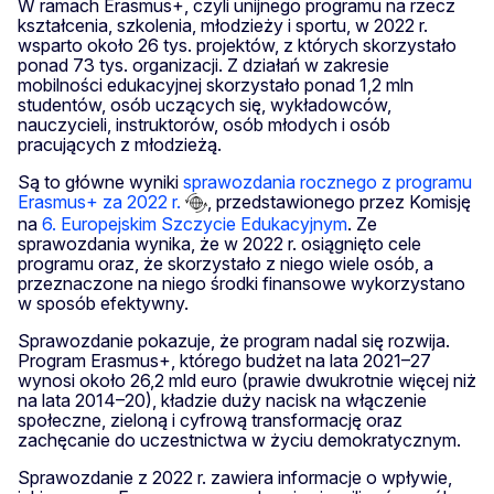
W ramach Erasmus+, czyli unijnego programu na rzecz
kształcenia, szkolenia, młodzieży i sportu, w 2022 r.
wsparto około 26 tys. projektów, z których skorzystało
ponad 73 tys. organizacji. Z działań w zakresie
mobilności edukacyjnej skorzystało ponad 1,2 mln
studentów, osób uczących się, wykładowców,
nauczycieli, instruktorów, osób młodych i osób
pracujących z młodzieżą.
Są to główne wyniki
sprawozdania rocznego z programu
Erasmus+ za 2022 r.
, przedstawionego przez Komisję
na
6. Europejskim Szczycie Edukacyjnym
. Ze
sprawozdania wynika, że w 2022 r. osiągnięto cele
programu oraz, że skorzystało z niego wiele osób, a
przeznaczone na niego środki finansowe wykorzystano
w sposób efektywny.
Sprawozdanie pokazuje, że program nadal się rozwija.
Program Erasmus+, którego budżet na lata 2021–27
wynosi około 26,2 mld euro (prawie dwukrotnie więcej niż
na lata 2014–20), kładzie duży nacisk na włączenie
społeczne, zieloną i cyfrową transformację oraz
zachęcanie do uczestnictwa w życiu demokratycznym.
Sprawozdanie z 2022 r. zawiera informacje o wpływie,