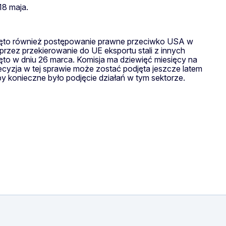
18 maja.
zczęto również postępowanie prawne przeciwko USA w
zez przekierowanie do UE eksportu stali z innych
to w dniu 26 marca. Komisja ma dziewięć miesięcy na
ecyzja w tej sprawie może zostać podjęta jeszcze latem
y konieczne było podjęcie działań w tym sektorze.