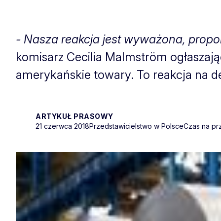
- Nasza reakcja jest wyważona, propo
komisarz Cecilia Malmström ogłaszają
amerykańskie towary. To reakcja na d
ARTYKUŁ PRASOWY
21 czerwca 2018
Przedstawicielstwo w Polsce
Czas na prz