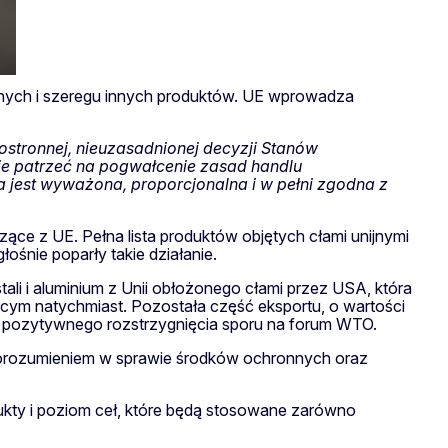
lnych i szeregu innych produktów. UE wprowadza
nostronnej, nieuzasadnionej decyzji Stanów
nie patrzeć na pogwałcenie zasad handlu
 jest wyważona, proporcjonalna i w pełni zgodna z
ce z UE. Pełna lista produktów objętych cłami unijnymi
śnie poparły takie działanie.
i i aluminium z Unii obłożonego cłami przez USA, która
cym natychmiast. Pozostała część eksportu, o wartości
ku pozytywnego rozstrzygnięcia sporu na forum WTO.
Porozumieniem w sprawie środków ochronnych oraz
dukty i poziom ceł, które będą stosowane zarówno