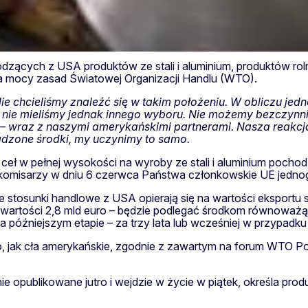
dzących z USA produktów ze stali i aluminium, produktów ro
na mocy zasad Światowej Organizacji Handlu (WTO).
ie chcieliśmy znaleźć się w takim położeniu. W obliczu jed
UE nie mieliśmy jednak innego wyboru. Nie możemy bezczyn
 wraz z naszymi amerykańskimi partnerami. Nasza reakcja
dzone środki, my uczynimy to samo.
ł w pełnej wysokości na wyroby ze stali i aluminium pochodzą
omisarzy w dniu 6 czerwca Państwa członkowskie UE jednogło
sunki handlowe z USA opierają się na wartości eksportu stal
o wartości 2,8 mld euro – będzie podlegać środkom równoważą
a późniejszym etapie – za trzy lata lub wcześniej w przypad
, jak cła amerykańskie, zgodnie z zawartym na forum WTO 
 opublikowane jutro i wejdzie w życie w piątek, określa pro