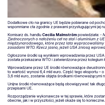
Dodatkowe cło na granicy UE będzie pobierane od pocho
wspomniane cła zgodnie z prawami przysługującymi jej 
Komisarz ds. handlu
Cecilia Malmström
powiedziała: -
N
Zjednoczonych o nałożeniu ceł na stal i aluminium z 
międzynarodowego, które przez lata wypracowaliśmy –
zasadami WTO. Rzecz jasna, jeżeli USA zniosą wprowa
Ogłoszone środki są wynikiem wprowadzenia przez USA ce
została przekazana WTO i zatwierdzona przez kolegium k
Wprowadzane przez UE środki równoważące dwustronne sto
to wartość wynosi 6,4 mld euro. Część tego eksportu – 
3,6 mld euro, zostanie objęta środkami równoważącymi n
Unijne środki równoważące będą obowiązywać tak długo
przepisami UE.
Rozporządzenie wykonawcze w tej sprawie, które zostanie
obecnie, jak i w przyszłości, jeżeli okaże się to konieczne.