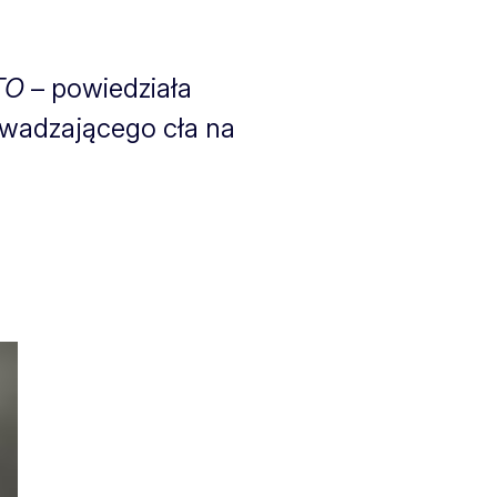
TO
– powiedziała
owadzającego cła na