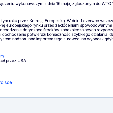
rządzeniu wykonawczym z dnia 16 maja, zgłoszonym do WTO 
j w tym roku przez Komisję Europejską. W dniu 1 czerwca ws
nę europejskiego rynku przed zakłóceniami spowodowanymi pr
 Dochodzenie dotyczące środków zabezpieczających rozpoczę
eli dochodzenie potwierdzi konieczność szybkiego działania, d
a system nadzoru nad importem tego surowca, na wypadek gdyb
ymi
ceł przez USA
Polsce