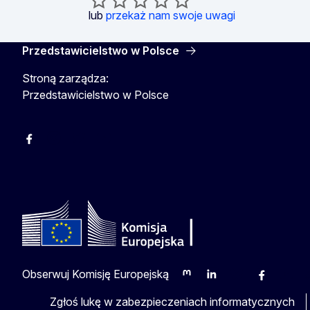
lub
przekaż nam swoje uwagi
Przedstawicielstwo w Polsce
Stroną zarządza:
Przedstawicielstwo w Polsce
Facebook
Instagram
Twitter
Youtube
Obserwuj Komisję Europejską
Mastodon
LinkedIn
Bluesky
Facebook
Youtu
O
Zgłoś lukę w zabezpieczeniach informatycznych