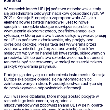
Kontekst
W ostatnich latach UE i jej państwa członkowskie stały
się przedmiotem celowych nacisków gospodarczych. W
2021 r. Komisja Europejska zaproponowała ACI jako
element nowej strategii handlowej. Jest to nowe
specjalne narzędzie służące rozwiązaniu problemu
wymuszenia ekonomicznego, zdefiniowanego jako
sytuacja, w której państwo trzecie usiłuje wywierać presję
na UE lub państwo członkowskie, aby podjęły one
określoną decyzję. Presja taka jest wywierana przez
zastosowanie (lub groźbę zastosowania) środków
mających wpływ na handel lub inwestycje, skierowanych
przeciwko UE lub państwu członkowskiemu. Instrument
ten może być zastosowany w reakcji na szeroki zakres
praktyk wywierania przymusu.
Podejmując decyzję o uruchomieniu instrumentu, Komisja
Europejska będzie opierać się na informacjach od
zainteresowanych stron. Przedsiębiorstwa zachęca się
do przekazywania odpowiednich informacji.
ACI i wszelkie działania, które mogą zostać podjęte w
ramach tego instrumentu, są zgodne z
międzynarodowymi zobowiązaniami UE i w pełni oparte
na prawie międzynarodowym. Komisja Europejska