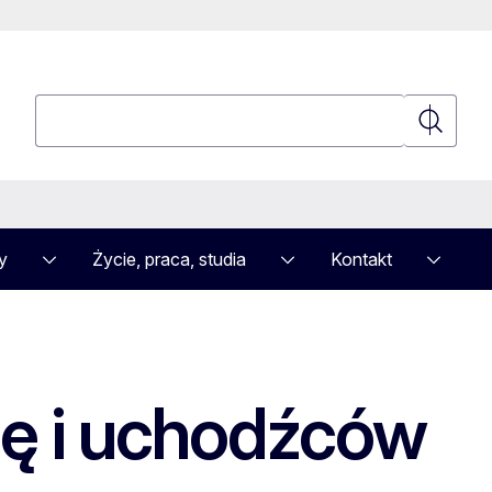
Wyszukaj
Wyszuka
y
Życie, praca, studia
Kontakt
ję i uchodźców