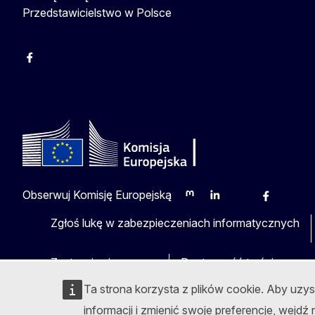
Przedstawicielstwo w Polsce
Facebook
Instagram
Twitter
Youtube
Obserwuj Komisję Europejską
Mastodon
LinkedIn
Bluesky
Facebook
Youtu
O
Zgłoś lukę w zabezpieczeniach informatycznych
Zastrzeżenia prawne
Dostępność treści
Ta strona korzysta z plików cookie. Aby uzy
informacji i zmienić swoje preferencje, wejdź