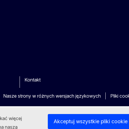
Kontakt
be
ther
Nasze strony w różnych wersjach językowych
Pliki coo
skać więcej
Akceptuj wszystkie pliki cookie
 na naszą