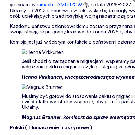
granicami w
ramach FAMI i IZGW
na lata 2025–2027 
Ukrainy od 2022 r. Państwa członkowskie będą mogły wy
osób uciekających przed rosyjską wojną napastniczą prz
Każdemu państwu członkowskiemu zostanie przyznana sz
swoje istniejące programy krajowe do końca 2025 r., ab
Komisja jest już w ścisłym kontakcie z państwami człon
Jeśli chodzi o zarządzanie migracjami, wspieramy
wdrożenia paktu o migracji i azylu postępują w pełn
Henna Virkkunen, wiceprzewodnicząca wykonaw
Musimy być gotowi do stosowania paktu o migracji 
dziś dodatkowe istotne wsparcie, aby pomóc pańs
Ukrainy.
Magnus Brunner, komisarz do spraw wewnętrzny
Polski ( Tłumaczenie maszynowe )