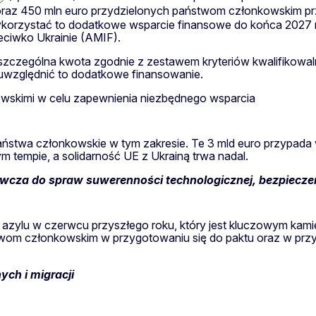
oraz 450 mln euro przydzielonych państwom członkowskim p
korzystać to dodatkowe wsparcie finansowe do końca 2027 r.
eciwko Ukrainie (AMIF).
czególna kwota zgodnie z zestawem kryteriów kwalifikowaln
y uwzględnić to dodatkowe finansowanie.
kowskimi w celu zapewnienia niezbędnego wsparcia
 państwa członkowskie w tym zakresie. Te 3 mld euro przypa
ym tempie, a solidarność UE z Ukrainą trwa nadal.
cza do spraw suwerenności technologicznej, bezpieczeń
i azylu w czerwcu przyszłego roku, który jest kluczowym kam
twom członkowskim w przygotowaniu się do paktu oraz w pr
ch i migracji